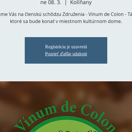
ne 08. 3.
  |  
Kolíňany
me Vás na členskú schôdzu Združenia - Vínum de Colon - Tá
ktoré sa bude konať v miestnom kultúrnom dome.
Registrácia je uzavretá
Pozrieť ďalšie udalosti