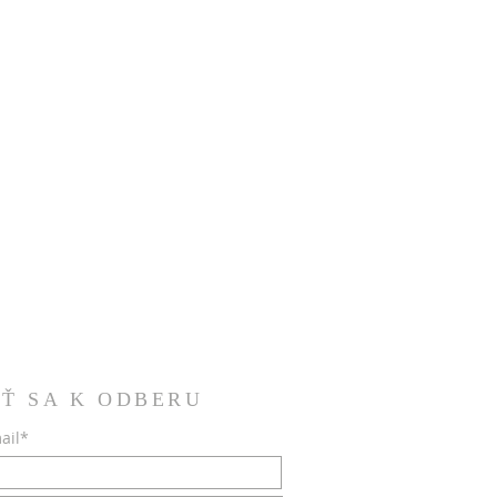
IŤ SA K ODBERU
ail*