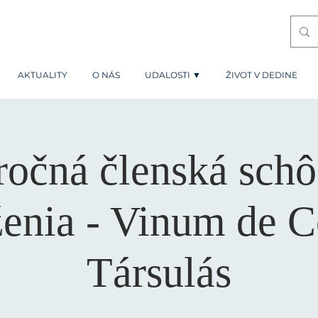
AKTUALITY
O NÁS
UDALOSTI ▼
ŽIVOT V DEDINE
očná členská sch
enia - Vinum de C
Társulás