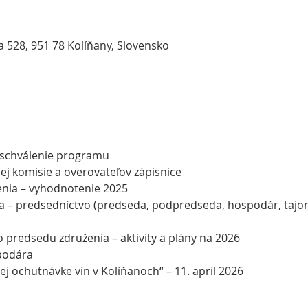
a 528, 951 78 Kolíňany, Slovensko
, schválenie programu
ej komisie a overovateľov zápisnice
enia – vyhodnotenie 2025
a – predsedníctvo (predseda, podpredseda, hospodár, tajomn
 predsedu združenia – aktivity a plány na 2026
podára
j ochutnávke vín v Kolíňanoch“ – 11. apríl 2026