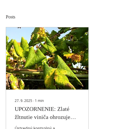
Posts
27. 9. 2025
∙
1
min
UPOZORNENIE: Zlaté
žltnutie viniča ohrozuje
vinice
Ústredný kontrolný a