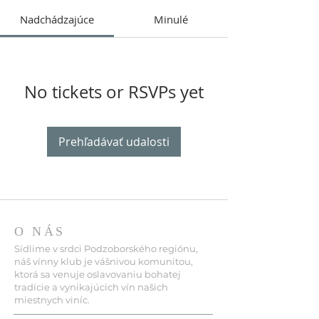
Nadchádzajúce
Minulé
No tickets or RSVPs yet
Prehľadávať udalosti
O NÁS
Sídlime v srdci Podzoborského regiónu,
náš vínny klub je vášnivou komunitou,
ktorá sa venuje oslavovaniu bohatej
tradície a vynikajúcich vín našich
miestnych viníc.