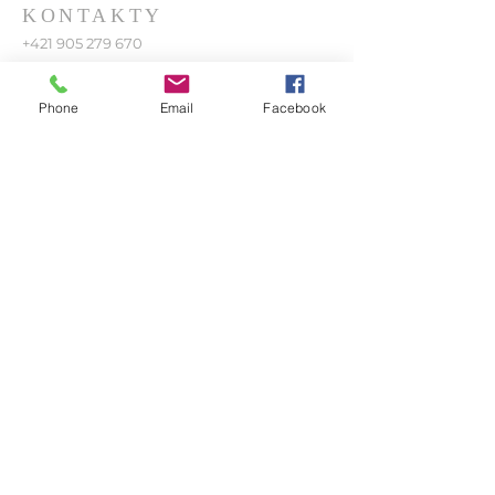
KONTAKTY
+421 905 279 670
benczzol@post.sk
Phone
Email
Facebook
Námestie L. A. Aranya 528
951 78 Kolíňany
PRIHLÁSIŤ SA K
ODBERU
Zadajte svoj e-mail*
Prihlásiť sa
© 2023 VINUM DE COLON.